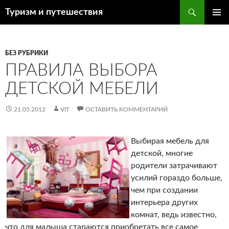
Поиск
Туризм и путешествия
ПЕРЕЙТИ
ОСНОВ
К
МЕНЮ
СОДЕРЖИМОМУ
БЕЗ РУБРИКИ
ПРАВИЛА ВЫБОРА
ДЕТСКОЙ МЕБЕЛИ
21.05.2012
VIT
ОСТАВИТЬ КОММЕНТАРИЙ
Выбирая мебель для
детской, многие
родители затрачивают
усилий гораздо больше,
чем при создании
интерьера других
комнат, ведь известно,
что для малыша стараются приобретать все самое