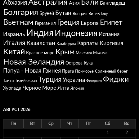
Австралия
Бали
Абхазия
Азия
Бангладеш
Болгария
Бутан
Бруней
Венгрия
Вити-Леву
Вьетнам
Греция
Египет
Европа
Германия
Индия
Индонезия
Израиль
Испания
Италия
Казахстан
Карпаты
Киргизия
Камбоджа
Китай
Крым
Красное море
Мексика
Мьянма
Новая Зеландия
Острова Кука
Папуа - Новая Гвинея
Прага
Приморье
Солнечный берег
Фиджи
Турция
Украина
Таити
Тихий океан
Феодосия
Черное Море
Ялта
Хургада
Япония
АВГУСТ 2026
Пн
Вт
Ср
Чт
Пт
Сб
Вс
1
2