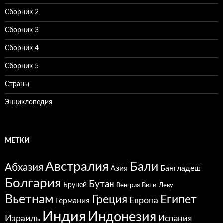
Сборник 2
Сборник 3
Сборник 4
Сборник 5
Страны
Энциклопедия
МЕТКИ
Австралия
Бали
Абхазия
Азия
Бангладеш
Болгария
Бутан
Бруней
Венгрия
Вити-Леву
Вьетнам
Греция
Египет
Европа
Германия
Индия
Индонезия
Израиль
Испания