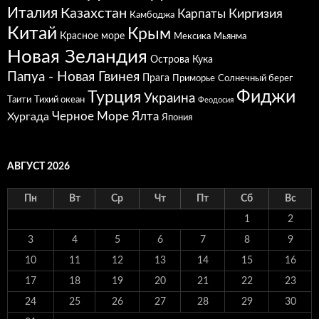
Италия
Казахстан
Карпаты
Киргизия
Камбоджа
Китай
Крым
Красное море
Мексика
Мьянма
Новая Зеландия
Острова Кука
Папуа - Новая Гвинея
Прага
Приморье
Солнечный берег
Фиджи
Турция
Украина
Таити
Тихий океан
Феодосия
Черное Море
Ялта
Хургада
Япония
АВГУСТ 2026
Пн
Вт
Ср
Чт
Пт
Сб
Вс
1
2
3
4
5
6
7
8
9
10
11
12
13
14
15
16
17
18
19
20
21
22
23
24
25
26
27
28
29
30