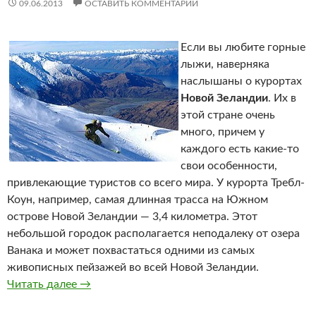
09.06.2013
ОСТАВИТЬ КОММЕНТАРИЙ
Если вы любите горные
лыжи, наверняка
наслышаны о курортах
Новой Зеландии
. Их в
этой стране очень
много, причем у
каждого есть какие-то
свои особенности,
привлекающие туристов со всего мира. У курорта Требл-
Коун, например, самая длинная трасса на Южном
острове Новой Зеландии — 3,4 километра. Этот
небольшой городок располагается неподалеку от озера
Ванака и может похвастаться одними из самых
живописных пейзажей во всей Новой Зеландии.
Читать далее
Требл-Коун
→