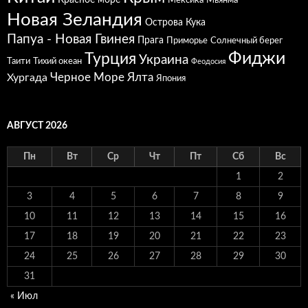
Мексика
Мьянма
Новая Зеландия
Острова Кука
Папуа - Новая Гвинея
Прага
Приморье
Солнечный берег
Фиджи
Турция
Украина
Таити
Тихий океан
Феодосия
Черное Море
Ялта
Хургада
Япония
АВГУСТ 2026
Пн
Вт
Ср
Чт
Пт
Сб
Вс
1
2
3
4
5
6
7
8
9
10
11
12
13
14
15
16
17
18
19
20
21
22
23
24
25
26
27
28
29
30
31
« Июл