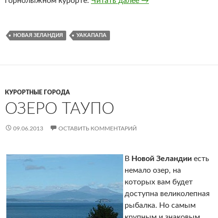
горнолыжном курорте.
Читать далее
Уакапапа
→
НОВАЯ ЗЕЛАНДИЯ
УАКАПАПА
КУРОРТНЫЕ ГОРОДА
ОЗЕРО ТАУПО
09.06.2013
ОСТАВИТЬ КОММЕНТАРИЙ
В
Новой Зеландии
есть
немало озер, на
которых вам будет
доступна великолепная
рыбалка. Но самым
крупным и знаковым