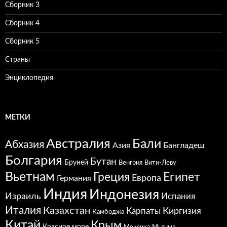
Сборник 3
Сборник 4
Сборник 5
Страны
Энциклопедия
МЕТКИ
Австралия
Бали
Абхазия
Азия
Бангладеш
Болгария
Бутан
Бруней
Венгрия
Вити-Леву
Вьетнам
Греция
Египет
Европа
Германия
Индия
Индонезия
Израиль
Испания
Италия
Казахстан
Карпаты
Киргизия
Камбоджа
Китай
Крым
Красное море