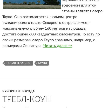
водоемом для этой
страны является озеро
Таупо. Оно располагается в самом центре
вулканического плато Северного острова, имеет
максимальную глубину 160 метров и площадь,
достигающую 600 квадратных километров. То есть по
своим размерам
озеро Таупо
сравнимо, например, с
размерами Сингапура.
Читать далее
Озеро Таупо
→
НОВАЯ ЗЕЛАНДИЯ
ТАУПО
КУРОРТНЫЕ ГОРОДА
ТРЕБЛ-КОУН