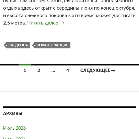
пушистым снегом. Сезон для любителей горнолыжного
отдыха здесь открыт с середины июня по конец октубря,
и высота снежного покрова в это время может достигать
2,5 метра.
Читать далее
Кардрона
→
КАРДРОНА
НОВАЯ ЗЕЛАНДИЯ
1
2
…
4
СЛЕДУЮЩЕЕ →
Навигация
по
записям
АРХИВЫ
Июль 2026