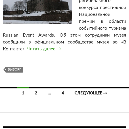
регионального
конкурса престижной
Национальной
премии в области
событийного туризма
Russian Event Awards. Об этом сотрудники музея
сообщили в официальном сообществе музея во «В
Контакте».
Читать далее
Выборгский замок стал лучшим в
→
ВЫБОРГ
1
2
…
4
СЛЕДУЮЩЕЕ →
Навигация
по
записям