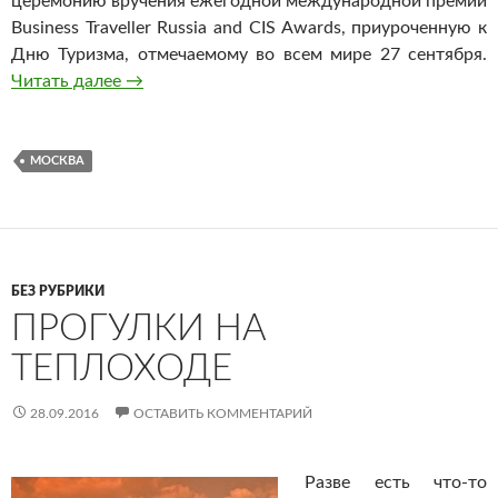
церемонию вручения ежегодной международной премии
Business Traveller Russia and CIS Awards, приуроченную к
Дню Туризма, отмечаемому во всем мире 27 сентября.
Читать далее
Москва признана лучшим в мире городом де
→
МОСКВА
БЕЗ РУБРИКИ
ПРОГУЛКИ НА
ТЕПЛОХОДЕ
28.09.2016
ОСТАВИТЬ КОММЕНТАРИЙ
Разве есть что-то