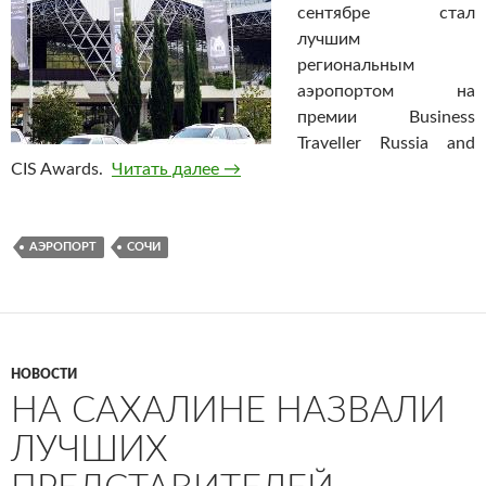
сентябре стал
лучшим
региональным
аэропортом на
премии Business
Traveller Russia and
CIS Awards.
Читать далее
Аэропорт Сочи признали лучшим
→
АЭРОПОРТ
СОЧИ
НОВОСТИ
НА САХАЛИНЕ НАЗВАЛИ
ЛУЧШИХ