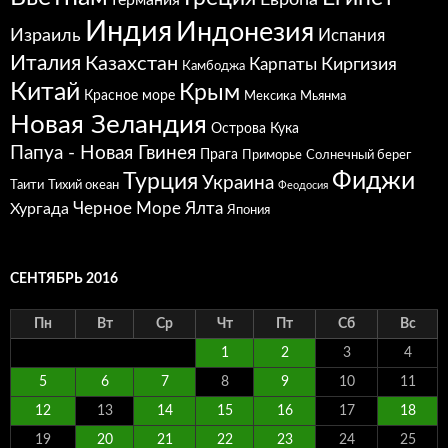
Германия
Индия
Индонезия
Израиль
Испания
Италия
Казахстан
Карпаты
Киргизия
Камбоджа
Китай
Крым
Красное море
Мексика
Мьянма
Новая Зеландия
Острова Кука
Папуа - Новая Гвинея
Прага
Приморье
Солнечный берег
Фиджи
Турция
Украина
Таити
Тихий океан
Феодосия
Черное Море
Ялта
Хургада
Япония
СЕНТЯБРЬ 2016
Пн
Вт
Ср
Чт
Пт
Сб
Вс
1
2
3
4
5
6
7
8
9
10
11
12
13
14
15
16
17
18
19
20
21
22
23
24
25