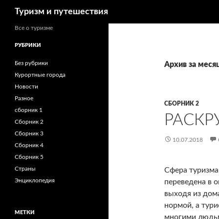
Поиск
Туризм и путешествия
Все о туризме
РУБРИКИ
Без рубрики
Архив за меся
Курортные города
Новости
Разное
СБОРНИК 2
сборник 1
РАСКР
Сборник 2
Сборник 3
10.07.2018
Сборник 4
Сборник 5
Страны
Сфера туризма 
Энциклопедия
переведена в 
выходя из дома
нормой, а тури
МЕТКИ
многими людьм