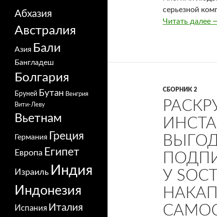
серьезной ком
Абхазия
Читать далее
Р
Австралия
Бали
Азия
Бангладеш
Болгария
СБОРНИК 2
Бутан
Бруней
Венгрия
РАСКР
Вити-Леву
Вьетнам
ИНСТА
Греция
ВЫГОД
Германия
Египет
Европа
ПОДПИ
Индия
У SOC
Израиль
Индонезия
НАКАП
Италия
САМОС
Испания