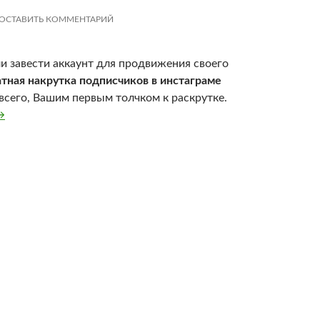
ОСТАВИТЬ КОММЕНТАРИЙ
и завести аккаунт для продвижения своего
тная накрутка подписчиков в инстаграме
 всего, Вашим первым толчком к раскрутке.
аскрутка бизнеса в инстаграме. Что выгоднее: купить подпи
→