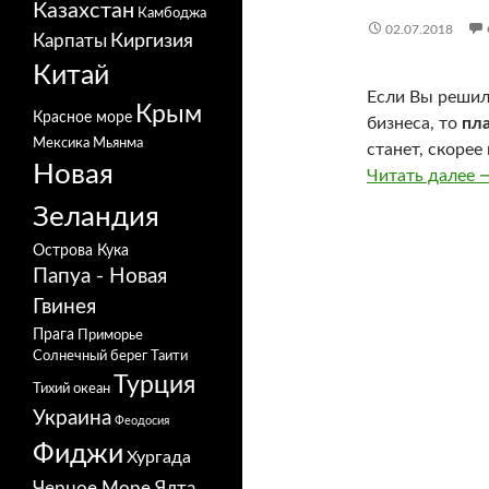
Казахстан
Камбоджа
02.07.2018
Карпаты
Киргизия
Китай
Если Вы решил
Крым
Красное море
бизнеса, то
пла
Мексика
Мьянма
станет, скорее
Новая
Читать далее
Р
Зеландия
Острова Кука
Папуа - Новая
Гвинея
Прага
Приморье
Солнечный берег
Таити
Турция
Тихий океан
Украина
Феодосия
Фиджи
Хургада
Черное Море
Ялта