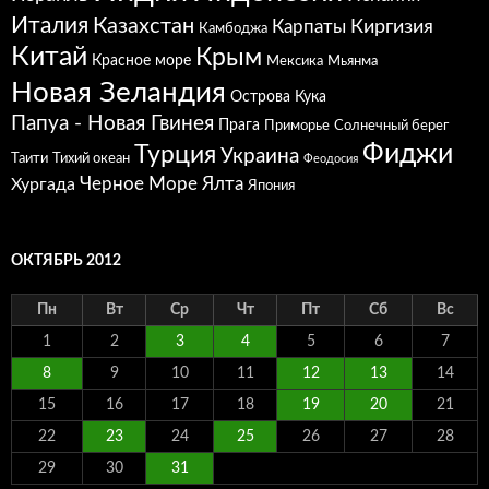
Италия
Казахстан
Карпаты
Киргизия
Камбоджа
Китай
Крым
Красное море
Мексика
Мьянма
Новая Зеландия
Острова Кука
Папуа - Новая Гвинея
Прага
Приморье
Солнечный берег
Фиджи
Турция
Украина
Таити
Тихий океан
Феодосия
Черное Море
Ялта
Хургада
Япония
ОКТЯБРЬ 2012
Пн
Вт
Ср
Чт
Пт
Сб
Вс
1
2
3
4
5
6
7
8
9
10
11
12
13
14
15
16
17
18
19
20
21
22
23
24
25
26
27
28
29
30
31