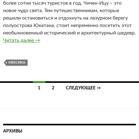
более сотни тысяч туристов в год. Чичен-Ицу – это
новое чудо света. Тем путешественникам, которые
решили остановиться и отдохнуть на лазурном берегу
полуострова Юкатана, стоит непременно посетить этот
необыкновенный исторический и архитектурный шедевр.
Читать далее
Что мы знаем о Мексике?
→
МЕКСИКА
1
2
СЛЕДУЮЩЕЕ →
Навигация
по
записям
АРХИВЫ