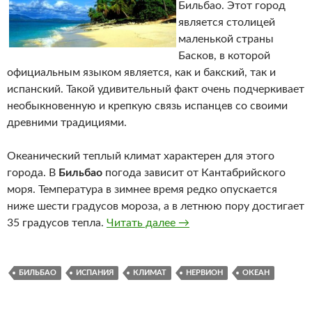
Бильбао. Этот город
является столицей
маленькой страны
Басков, в которой
официальным языком является, как и бакский, так и
испанский. Такой удивительный факт очень подчеркивает
необыкновенную и крепкую связь испанцев со своими
древними традициями.
Океанический теплый климат характерен для этого
города. В
Бильбао
погода зависит от Кантабрийского
моря. Температура в зимнее время редко опускается
ниже шести градусов мороза, а в летнюю пору достигает
35 градусов тепла.
Читать далее
Океанический теплый кли
→
БИЛЬБАО
ИСПАНИЯ
КЛИМАТ
НЕРВИОН
ОКЕАН