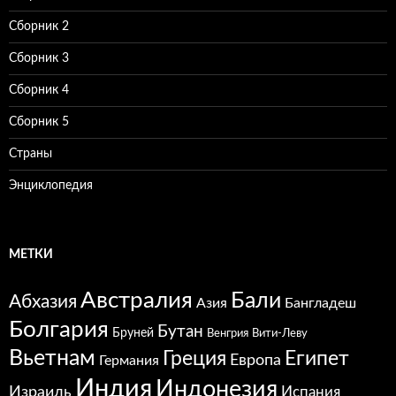
Сборник 2
Сборник 3
Сборник 4
Сборник 5
Страны
Энциклопедия
МЕТКИ
Австралия
Бали
Абхазия
Азия
Бангладеш
Болгария
Бутан
Бруней
Венгрия
Вити-Леву
Вьетнам
Греция
Египет
Европа
Германия
Индия
Индонезия
Израиль
Испания