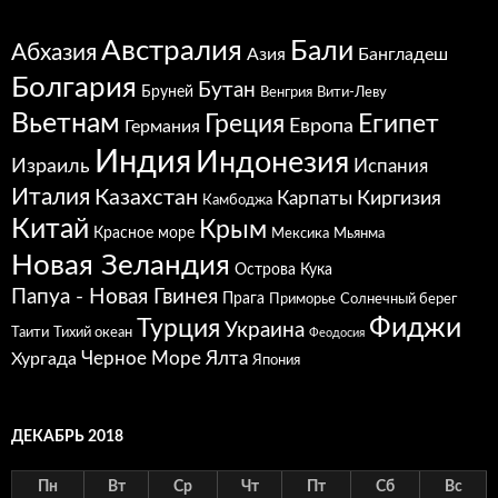
Австралия
Бали
Абхазия
Азия
Бангладеш
Болгария
Бутан
Бруней
Венгрия
Вити-Леву
Вьетнам
Греция
Египет
Европа
Германия
Индия
Индонезия
Израиль
Испания
Италия
Казахстан
Карпаты
Киргизия
Камбоджа
Китай
Крым
Красное море
Мексика
Мьянма
Новая Зеландия
Острова Кука
Папуа - Новая Гвинея
Прага
Приморье
Солнечный берег
Фиджи
Турция
Украина
Таити
Тихий океан
Феодосия
Черное Море
Ялта
Хургада
Япония
ДЕКАБРЬ 2018
Пн
Вт
Ср
Чт
Пт
Сб
Вс