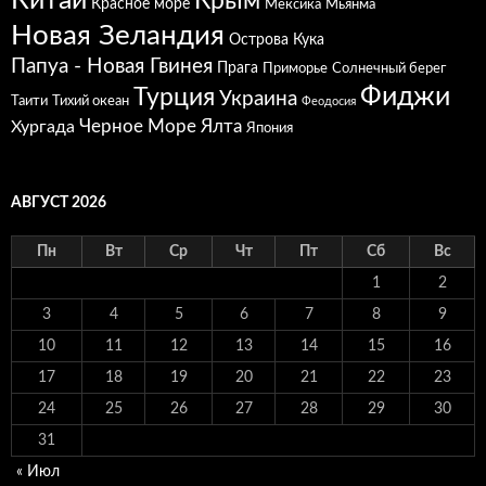
Китай
Крым
Красное море
Мексика
Мьянма
Новая Зеландия
Острова Кука
Папуа - Новая Гвинея
Прага
Приморье
Солнечный берег
Фиджи
Турция
Украина
Таити
Тихий океан
Феодосия
Черное Море
Ялта
Хургада
Япония
АВГУСТ 2026
Пн
Вт
Ср
Чт
Пт
Сб
Вс
1
2
3
4
5
6
7
8
9
10
11
12
13
14
15
16
17
18
19
20
21
22
23
24
25
26
27
28
29
30
31
« Июл