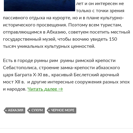
лет и он интересен не
только с точки зрения
пассивного отдыха на курорте, но и в плане культурно-
исторического просвещения. Поэтому всем туристам,
отправляющимся в Абхазию, советуем посетить местный
государственный музей, чтобы воочию увидеть 150
тысяч уникальных культурных ценностей.
Есть в городе руины рим руины римской крепости
Себастополиса, строение замка-крепости абхазского
царя Баграта X-XI вв., красивый Беслетский арочный
мост XII в. и другие интересные сооружения разных эпох
и народов.
Читать далее
Сухум
→
АБХАЗИЯ
СУХУМ
ЧЕРНОЕ МОРЕ