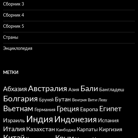
Сборник 3
Сборник 4
Сборник 5
Страны
Энциклопедия
МЕТКИ
Австралия
Бали
Абхазия
Азия
Бангладеш
Болгария
Бутан
Бруней
Венгрия
Вити-Леву
Вьетнам
Греция
Египет
Европа
Германия
Индия
Индонезия
Израиль
Испания
Италия
Казахстан
Карпаты
Киргизия
Камбоджа