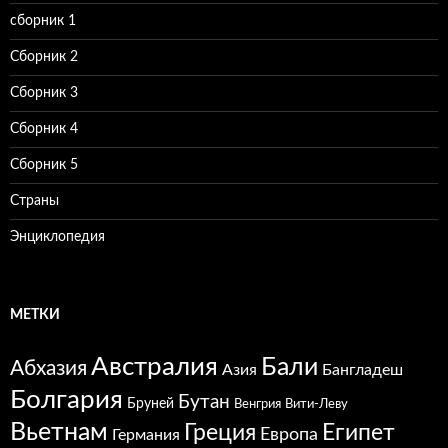
сборник 1
Сборник 2
Сборник 3
Сборник 4
Сборник 5
Страны
Энциклопедия
МЕТКИ
Австралия
Бали
Абхазия
Азия
Бангладеш
Болгария
Бутан
Бруней
Венгрия
Вити-Леву
Вьетнам
Греция
Египет
Европа
Германия