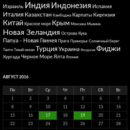
Индия
Индонезия
Израиль
Испания
Италия
Казахстан
Карпаты
Киргизия
Камбоджа
Китай
Крым
Красное море
Мексика
Мьянма
Новая Зеландия
Острова Кука
Папуа - Новая Гвинея
Прага
Приморье
Солнечный берег
Фиджи
Турция
Украина
Таити
Тихий океан
Феодосия
Черное Море
Ялта
Хургада
Япония
АВГУСТ 2016
Пн
Вт
Ср
Чт
Пт
Сб
Вс
1
2
3
4
5
6
7
8
9
10
11
12
13
14
15
16
17
18
19
20
21
22
23
24
25
26
27
28