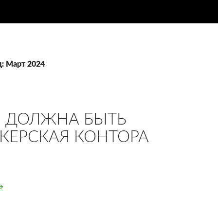
ц: Март 2024
 ДОЛЖНА БЫТЬ
КЕРСКАЯ КОНТОРА
акой должна быть букмекерская контора
→