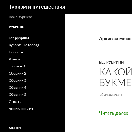
Поиск
Туризм и путешествия
Все о туризме
РУБРИКИ
Без рубрики
Архив за меся
Курортные города
Новости
Разное
БЕЗ РУБРИКИ
сборник 1
КАКОЙ
Сборник 2
БУКМЕ
Сборник 3
Сборник 4
Сборник 5
31.03.2024
Страны
Энциклопедия
Читать далее
К
МЕТКИ