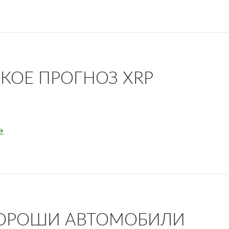
АКОЕ ПРОГНОЗ XRP
то такое прогноз XRP
→
ХОРОШИ АВТОМОБИЛИ