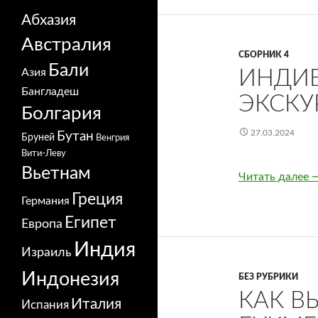
Абхазия
Австралия
СБОРНИК 4
Бали
Азия
ИНДИ
Бангладеш
ЭКСКУ
Болгария
27.03.2024
Бутан
Бруней
Венгрия
Вити-Леву
Вьетнам
Читать далее
И
Греция
Германия
Египет
Европа
Индия
Израиль
Индонезия
БЕЗ РУБРИКИ
КАК В
Италия
Испания