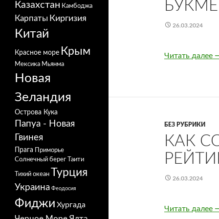
БУКМЕ
Казахстан
Камбоджа
Карпаты
Киргизия
26.03.2024
Китай
Крым
Красное море
Читать далее
К
Мексика
Мьянма
Новая
Зеландия
Острова Кука
Папуа - Новая
БЕЗ РУБРИКИ
Гвинея
КАК С
Прага
Приморье
РЕЙТИ
Солнечный берег
Таити
Турция
Тихий океан
26.03.2024
Украина
Феодосия
Фиджи
Хургада
Читать далее
К
Черное Море
Ялта