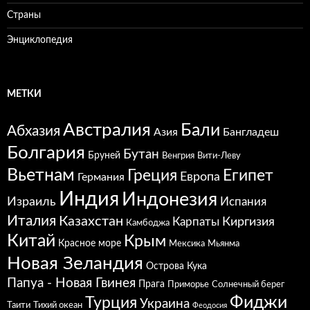
Страны
Энциклопедия
МЕТКИ
Австралия
Бали
Абхазия
Азия
Бангладеш
Болгария
Бутан
Бруней
Венгрия
Вити-Леву
Вьетнам
Греция
Египет
Европа
Германия
Индия
Индонезия
Израиль
Испания
Италия
Казахстан
Карпаты
Киргизия
Камбоджа
Китай
Крым
Красное море
Мексика
Мьянма
Новая Зеландия
Острова Кука
Папуа - Новая Гвинея
Прага
Приморье
Солнечный берег
Фиджи
Турция
Украина
Таити
Тихий океан
Феодосия