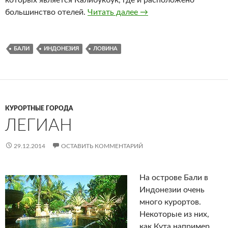
которых является Калибукбук, где и расположено
большинство отелей.
Читать далее
Ловина
→
БАЛИ
ИНДОНЕЗИЯ
ЛОВИНА
КУРОРТНЫЕ ГОРОДА
ЛЕГИАН
29.12.2014
ОСТАВИТЬ КОММЕНТАРИЙ
На острове Бали в
Индонезии очень
много курортов.
Некоторые из них,
как Кута например,