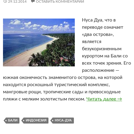
29.12.2014
ОСТАВИТЬ КОММЕНТАРИЙ
Нуса Дуа, что в
переводе означает
«два острова»,
является
безукоризненным
курортом на Бали со
всех точек зрения. Его
расположение —
южная оконечность знаменитого острова, на которой
находится роскошный туристический комплекс,
мангровые рощи, тропические сады и превосходные
пляжи с мелким золотистым песком.
Читать далее
Нуса Д
→
БАЛИ
ИНДОНЕЗИЯ
НУСА-ДУА