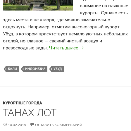
внимание на пляжные
курорты. Однако есть
здесь места и не у моря, где можно замечательно
отдохнуть. Например, отметим высокогорный курорт
Убуд, в котором присутствует немало уютных небольших
отелей, но главное — свежий чистый воздух и
превосходные виды.
Читать далее
Убуд
→
БАЛИ
ИНДОНЕЗИЯ
УБУД
КУРОРТНЫЕ ГОРОДА
ТАНАХ ЛОТ
10.02.2015
ОСТАВИТЬ КОММЕНТАРИЙ