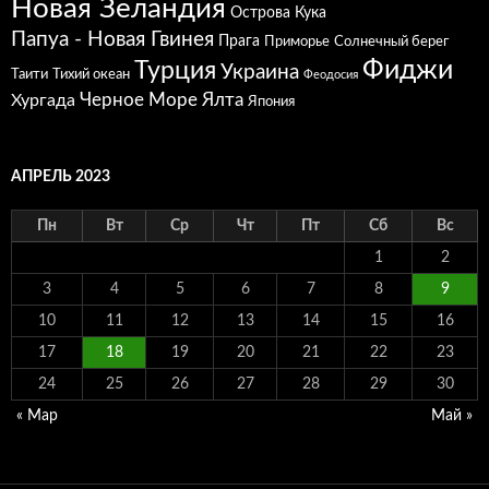
Новая Зеландия
Острова Кука
Папуа - Новая Гвинея
Прага
Приморье
Солнечный берег
Фиджи
Турция
Украина
Таити
Тихий океан
Феодосия
Черное Море
Ялта
Хургада
Япония
АПРЕЛЬ 2023
Пн
Вт
Ср
Чт
Пт
Сб
Вс
1
2
3
4
5
6
7
8
9
10
11
12
13
14
15
16
17
18
19
20
21
22
23
24
25
26
27
28
29
30
« Мар
Май »