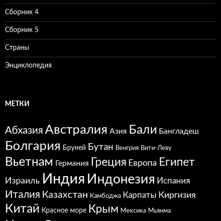
Сборник 4
Сборник 5
Страны
Энциклопедия
МЕТКИ
Австралия
Бали
Абхазия
Азия
Бангладеш
Болгария
Бутан
Бруней
Венгрия
Вити-Леву
Вьетнам
Греция
Египет
Европа
Германия
Индия
Индонезия
Израиль
Испания
Италия
Казахстан
Карпаты
Киргизия
Камбоджа
Китай
Крым
Красное море
Мексика
Мьянма