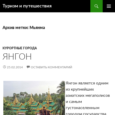
Поиск
Туризм и путешествия
ПЕРЕЙТИ
ОСНОВ
К
МЕНЮ
СОДЕРЖИМОМУ
Архив метки: Мьянма
КУРОРТНЫЕ ГОРОДА
ЯНГОН
25.02.2014
ОСТАВИТЬ КОММЕНТАРИЙ
Янгон является одним
из крупнейших
азиатских мегаполисов
и самым
густонаселенным
городом государства