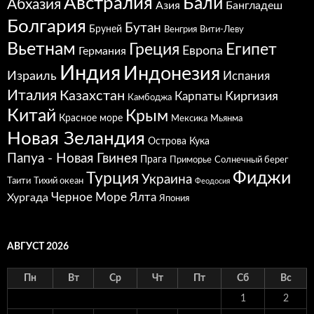
Австралия
Бали
Абхазия
Азия
Бангладеш
Болгария
Бутан
Бруней
Венгрия
Вити-Леву
Вьетнам
Греция
Египет
Европа
Германия
Индия
Индонезия
Израиль
Испания
Италия
Казахстан
Карпаты
Киргизия
Камбоджа
Китай
Крым
Красное море
Мексика
Мьянма
Новая Зеландия
Острова Кука
Папуа - Новая Гвинея
Прага
Приморье
Солнечный берег
Фиджи
Турция
Украина
Таити
Тихий океан
Феодосия
Черное Море
Ялта
Хургада
Япония
АВГУСТ 2026
Пн
Вт
Ср
Чт
Пт
Сб
Вс
1
2