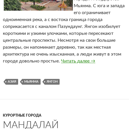
Мьянма. С юга и запада
его ограничивает
одноименная река, а с востока граница города
соприкасается с каналом Пазундаунг. Янгон изобилует
короткими и узкими улочками, которые пересекают
центральные проспекты. Несмотря на свои большие
размеры, он напоминает деревню, так как местная
архитектура не очень изысканная, а люди живут в этом
городе довольно простые.
Читать далее
Янгон
→
АЗИЯ
МЬЯНМА
ЯНГОН
КУРОРТНЫЕ ГОРОДА
МАНДАЛАЙ