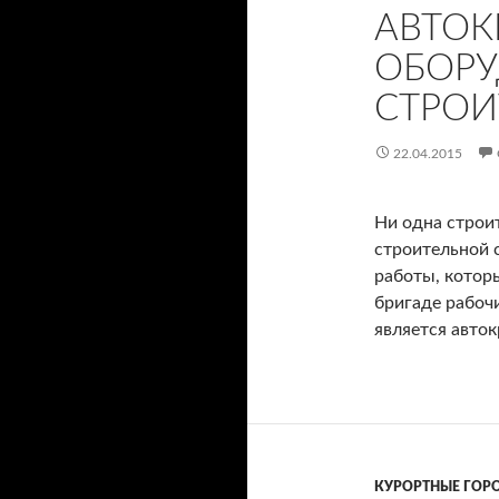
АВТОК
ОБОРУ
СТРОИ
22.04.2015
Ни одна строи
строительной 
работы, котор
бригаде рабоч
является авток
КУРОРТНЫЕ ГОР