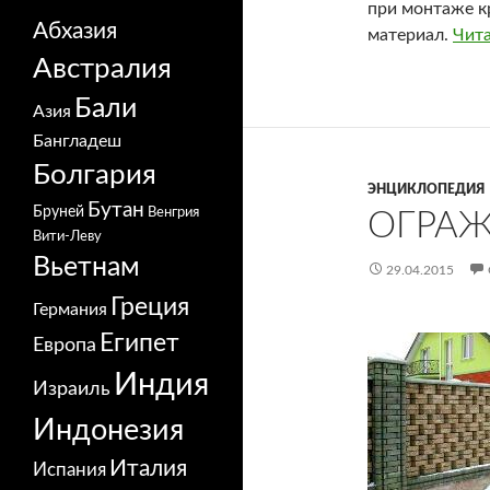
при монтаже к
Абхазия
материал.
Чит
Австралия
Бали
Азия
Бангладеш
Болгария
ЭНЦИКЛОПЕДИЯ
Бутан
Бруней
Венгрия
ОГРАЖ
Вити-Леву
Вьетнам
29.04.2015
Греция
Германия
Египет
Европа
Индия
Израиль
Индонезия
Италия
Испания