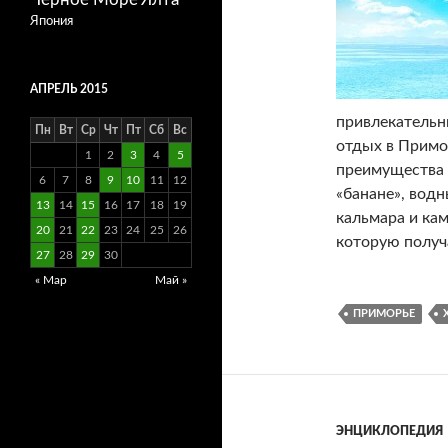
Япония
АПРЕЛЬ 2015
привлекательн
Пн
Вт
Ср
Чт
Пт
Сб
Вс
отдых в Примо
1
2
3
4
5
преимущества 
6
7
8
9
10
11
12
«банане», вод
13
14
15
16
17
18
19
кальмара и ка
20
21
22
23
24
25
26
которую полу
27
28
29
30
« Мар
Май »
ПРИМОРЬЕ
ЭНЦИКЛОПЕДИЯ