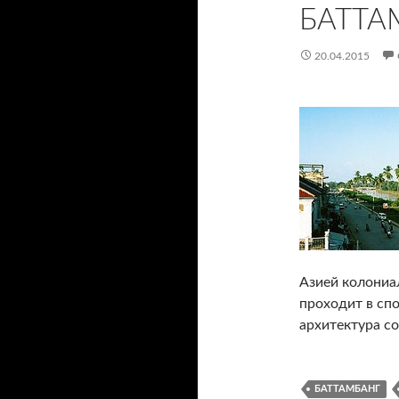
БАТТА
20.04.2015
Азией колониал
проходит в сп
архитектура с
БАТТАМБАНГ