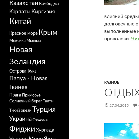
Казахстан
Камбоджа
Карпаты
Киргизия
влияний среды
Китай
долговечные о
выполненные и
Крым
Красное море
проволоки.
Чи
Мексика
Мьянма
Новая
Зеландия
Острова Кука
Папуа - Новая
РАЗНОЕ
Гвинея
ОТДЫХ
Прага
Приморье
Солнечный берег
Таити
27.04.2015
Турция
Тихий океан
Украина
Феодосия
Фиджи
Хургада
Черное Море
Ялта