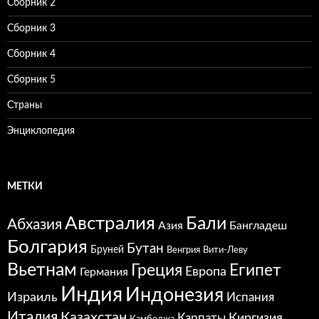
Сборник 2
Сборник 3
Сборник 4
Сборник 5
Страны
Энциклопедия
МЕТКИ
Австралия
Бали
Абхазия
Азия
Бангладеш
Болгария
Бутан
Бруней
Венгрия
Вити-Леву
Вьетнам
Греция
Египет
Европа
Германия
Индия
Индонезия
Израиль
Испания
Италия
Казахстан
Карпаты
Киргизия