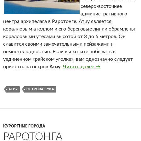
северо-восточнее
административного
центра архипелага в Раротонге. Атиу является
коралловым атоллом и его береговые линии обрамлены
коралловыми утесами высотой от 3 до 6 метров. Он
славится своими замечательными пейзажами и
немноголюдностью. Если вы хотите побывать в
уединенном «райском уголке», вам однозначно следует
приехать на остров
Атиу
.
Читать далее
Атиу
→
АТИУ
ОСТРОВА КУКА
КУРОРТНЫЕ ГОРОДА
РАРОТОНГА