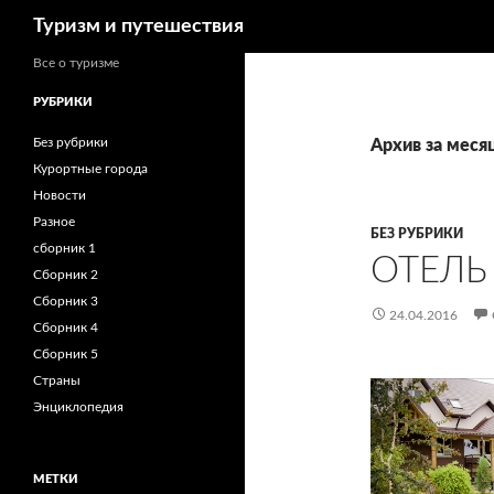
Поиск
Туризм и путешествия
Все о туризме
РУБРИКИ
Без рубрики
Архив за меся
Курортные города
Новости
Разное
БЕЗ РУБРИКИ
сборник 1
ОТЕЛЬ 
Сборник 2
Сборник 3
24.04.2016
Сборник 4
Сборник 5
Страны
Энциклопедия
МЕТКИ