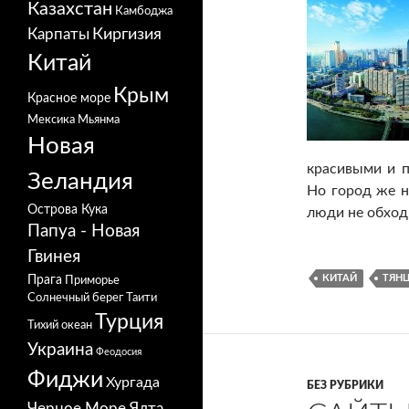
Казахстан
Камбоджа
Карпаты
Киргизия
Китай
Крым
Красное море
Мексика
Мьянма
Новая
красивыми и п
Зеландия
Но город же н
Острова Кука
люди не обход
Папуа - Новая
Гвинея
Прага
КИТАЙ
ТЯН
Приморье
Солнечный берег
Таити
Турция
Тихий океан
Украина
Феодосия
Фиджи
Хургада
БЕЗ РУБРИКИ
Черное Море
Ялта