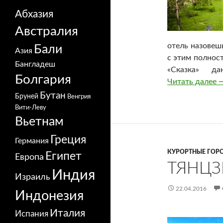
Абхазия
Австралия
отель назовеш
Бали
Азия
с этим полнос
Бангладеш
«Сказка» да
Болгария
Читать далее
О
Бутан
Бруней
Венгрия
Вити-Леву
Вьетнам
Греция
Германия
КУРОРТНЫЕ ГОР
Египет
Европа
ТЯНЦЗ
Индия
Израиль
22.04.2016
Индонезия
Италия
Испания