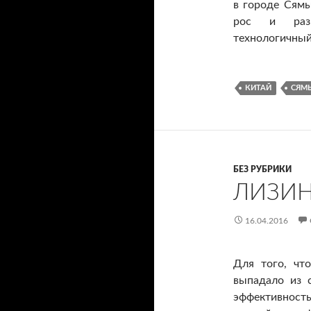
в городе Сямы
рос и разв
технологичный
КИТАЙ
СЯМ
БЕЗ РУБРИКИ
ЛИЗИН
16.04.2016
Для того, чт
выпадало из 
эффективность