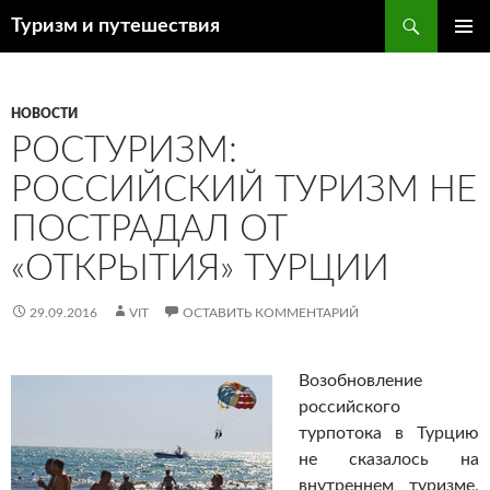
Поиск
Туризм и путешествия
ПЕРЕЙТИ
ОСНОВ
К
МЕНЮ
СОДЕРЖИМОМУ
НОВОСТИ
РОСТУРИЗМ:
РОССИЙСКИЙ ТУРИЗМ НЕ
ПОСТРАДАЛ ОТ
«ОТКРЫТИЯ» ТУРЦИИ
29.09.2016
VIT
ОСТАВИТЬ КОММЕНТАРИЙ
Возобновление
российского
турпотока в Турцию
не сказалось на
внутреннем туризме,