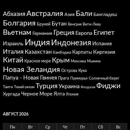
Австралия
Бали
Абхазия
Азия
Бангладеш
Болгария
Бутан
Бруней
Венгрия
Вити-Леву
Вьетнам
Греция
Египет
Европа
Германия
Индия
Индонезия
Израиль
Испания
Италия
Казахстан
Карпаты
Киргизия
Камбоджа
Китай
Крым
Красное море
Мексика
Мьянма
Новая Зеландия
Острова Кука
Папуа - Новая Гвинея
Прага
Приморье
Солнечный берег
Фиджи
Турция
Украина
Таити
Тихий океан
Феодосия
Черное Море
Ялта
Хургада
Япония
АВГУСТ 2026
Пн
Вт
Ср
Чт
Пт
Сб
Вс