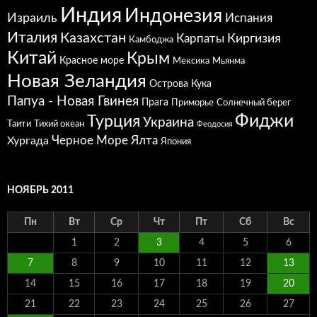
Индия
Индонезия
Израиль
Испания
Италия
Казахстан
Карпаты
Киргизия
Камбоджа
Китай
Крым
Красное море
Мексика
Мьянма
Новая Зеландия
Острова Кука
Папуа - Новая Гвинея
Прага
Приморье
Солнечный берег
Фиджи
Турция
Украина
Таити
Тихий океан
Феодосия
Черное Море
Ялта
Хургада
Япония
НОЯБРЬ 2011
Пн
Вт
Ср
Чт
Пт
Сб
Вс
1
2
3
4
5
6
7
8
9
10
11
12
13
14
15
16
17
18
19
20
21
22
23
24
25
26
27