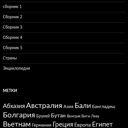
сборник 1
Сборник 2
Сборник 3
Сборник 4
Сборник 5
Страны
Энциклопедия
МЕТКИ
Австралия
Бали
Абхазия
Азия
Бангладеш
Болгария
Бутан
Бруней
Венгрия
Вити-Леву
Вьетнам
Греция
Египет
Европа
Германия