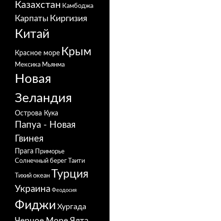
Казахстан
Камбоджа
Карпаты
Киргизия
Китай
Крым
Красное море
Мексика
Мьянма
Новая
Зеландия
Острова Кука
Папуа - Новая
Гвинея
Прага
Приморье
Солнечный берег
Таити
Турция
Тихий океан
Украина
Феодосия
Фиджи
Хургада
Черное Море
Ялта