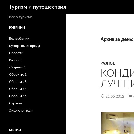
Поиск
Туризм и путешествия
Все о туризме
РУБРИКИ
Без рубрики
Архив за день:
Курортные города
Новости
Разное
РАЗНОЕ
сборник 1
КОНД
Сборник 2
ЛУЧШИ
Сборник 3
Сборник 4
Сборник 5
22.05.2012
Страны
Энциклопедия
МЕТКИ