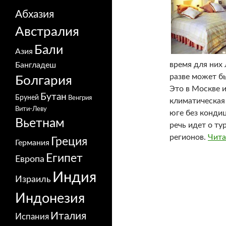
Абхазия
Австралия
Бали
Азия
время для них
Бангладеш
разве может бы
Болгария
Это в Москве 
Бутан
Бруней
Венгрия
климатическая
Вити-Леву
юге без конди
Вьетнам
речь идет о ту
регионов.
Чита
Греция
Германия
Египет
Европа
Индия
Израиль
Индонезия
Италия
Испания