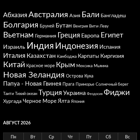
Австралия
Бали
Абхазия
Азия
Бангладеш
Болгария
Бутан
Бруней
Венгрия
Вити-Леву
Вьетнам
Греция
Египет
Европа
Германия
Индия
Индонезия
Израиль
Испания
Италия
Казахстан
Карпаты
Киргизия
Камбоджа
Китай
Крым
Красное море
Мексика
Мьянма
Новая Зеландия
Острова Кука
Папуа - Новая Гвинея
Прага
Приморье
Солнечный берег
Фиджи
Турция
Украина
Таити
Тихий океан
Феодосия
Черное Море
Ялта
Хургада
Япония
АВГУСТ 2026
Пн
Вт
Ср
Чт
Пт
Сб
Вс