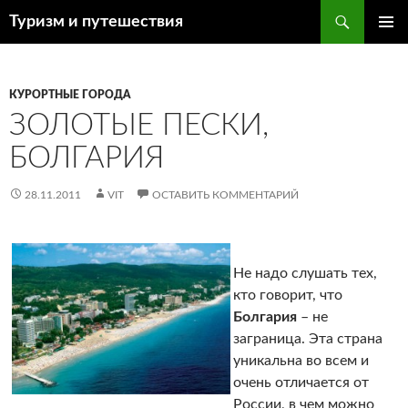
Поиск
Туризм и путешествия
ПЕРЕЙТИ
ОСНОВ
К
МЕНЮ
СОДЕРЖИМОМУ
КУРОРТНЫЕ ГОРОДА
ЗОЛОТЫЕ ПЕСКИ,
БОЛГАРИЯ
28.11.2011
VIT
ОСТАВИТЬ КОММЕНТАРИЙ
Не надо слушать тех,
кто говорит, что
Болгария
– не
заграница. Эта страна
уникальна во всем и
очень отличается от
России, в чем можно