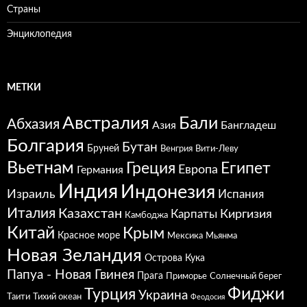
Страны
Энциклопедия
МЕТКИ
Австралия
Бали
Абхазия
Азия
Бангладеш
Болгария
Бутан
Бруней
Венгрия
Вити-Леву
Вьетнам
Греция
Египет
Европа
Германия
Индия
Индонезия
Израиль
Испания
Италия
Казахстан
Карпаты
Киргизия
Камбоджа
Китай
Крым
Красное море
Мексика
Мьянма
Новая Зеландия
Острова Кука
Папуа - Новая Гвинея
Прага
Приморье
Солнечный берег
Фиджи
Турция
Украина
Таити
Тихий океан
Феодосия