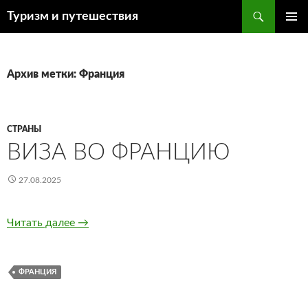
Поиск
Туризм и путешествия
ПЕРЕЙТИ
ОСНОВ
К
МЕНЮ
СОДЕРЖИМОМУ
Архив метки: Франция
СТРАНЫ
ВИЗА ВО ФРАНЦИЮ
27.08.2025
Читать далее
Виза во Францию
→
ФРАНЦИЯ